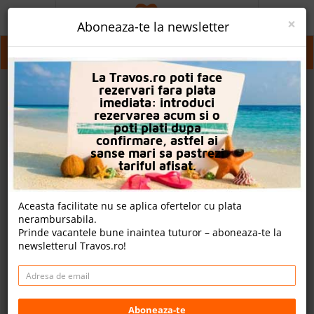
ACASA
×
Aboneaza-te la newsletter
PROMO
Aarhus
La Travos.ro poti face
CAUTA REZERVARE
rezervari fara plata
imediata: introduci
OFERTA PERSONALIZATA
rezervarea acum si o
poti plati dupa
DESPRE NOI
confirmare, astfel ai
sanse mari sa pastrezi
LOGIN
tariful afisat.
CAZARE
Aceasta facilitate nu se aplica ofertelor cu plata
nerambursabila.
CHARTER AVION
Prinde vacantele bune inaintea tuturor – aboneaza-te la
newsletterul Travos.ro!
CAZARE + AUTOCAR
2
CONTACT
Cauta
LANGUAGE
Aboneaza-te