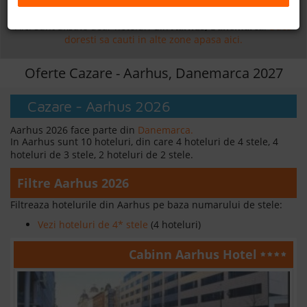
Daca doresti sa cauti
cazare +
avion apasa aici!
B2B
Aici sunt afisate doar hoteluri din
Aarhus, Danemarca
.
Daca
doresti sa cauti in alte zone apasa aici.
+40 376 444 888
Oferte Cazare - Aarhus, Danemarca 2027
LEI
EURO
Cazare - Aarhus 2026
Aarhus 2026 face parte din
Danemarca.
In Aarhus sunt 10 hoteluri, din care 4 hoteluri de 4 stele, 4
hoteluri de 3 stele, 2 hoteluri de 2 stele.
Filtre Aarhus 2026
Filtreaza hotelurile din Aarhus pe baza numarului de stele:
Vezi hoteluri de 4* stele
(4 hoteluri)
Cabinn Aarhus Hotel