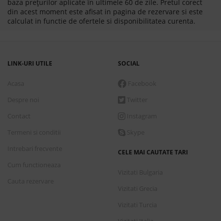
baza prețurilor aplicate în ultimele 60 de zile. Pretul corect
din acest moment este afisat in pagina de rezervare si este
calculat in functie de ofertele si disponibilitatea curenta.
LINK-URI UTILE
SOCIAL
Acasa
Facebook
Despre noi
Twitter
Contact
Instagram
Termeni si conditii
Skype
Intrebari frecvente
CELE MAI CAUTATE TARI
Cum functioneaza
Vizitati Bulgaria
Cauta rezervare
Vizitati Grecia
Vizitati Turcia
Vizitati Italia