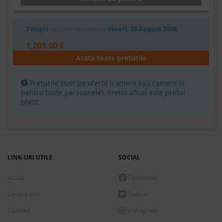
7 nopti
cazare incepand de
Vineri, 28 August 2026
1,205.00 €
Arata toate preturile
Rezerva
Camera Superior
Preturile sunt pe oferta (camera sau camere si
pentru toate persoanele). Pretul afisat este pretul
Fara masa
platit.
Conditii de plata
7 nopti
cazare incepand de
Vineri, 28 August 2026
LINK-URI UTILE
SOCIAL
1,251.00 €
Acasa
Facebook
Rezerva
Despre noi
Twitter
Family
Contact
Instagram
Fara masa