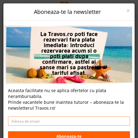
ACASA
×
Aboneaza-te la newsletter
PROMO
La Travos.ro poti face
CAUTA REZERVARE
rezervari fara plata
imediata: introduci
OFERTA PERSONALIZATA
rezervarea acum si o
poti plati dupa
DESPRE NOI
confirmare, astfel ai
sanse mari sa pastrezi
First Hotel Copenhagen
LOGIN
tariful afisat.
CAZARE
Copenhagen, Danemarca
Aceasta facilitate nu se aplica ofertelor cu plata
nerambursabila.
CHARTER AVION
Cazare
- 1,133.00 EUR
Prinde vacantele bune inaintea tuturor – aboneaza-te la
newsletterul Travos.ro!
CAZARE + AUTOCAR
Rezerva acum
Cazare
CONTACT
Detalii hotel
LANGUAGE
Aboneaza-te