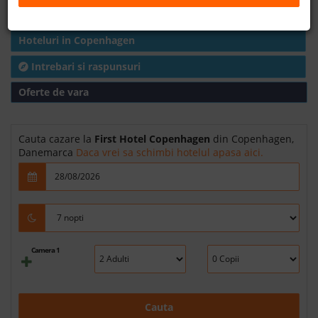
Harta
B2B
Hoteluri in Copenhagen
+40 376 444 888
Intrebari si raspunsuri
Oferte de vara
LEI
EURO
Cauta cazare la
First Hotel Copenhagen
din Copenhagen,
Danemarca
Daca vrei sa schimbi hotelul apasa aici.
Camera 1
Cauta